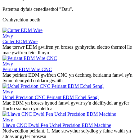
Patentau dyfais cenedlaethol "Dau".
Cynhyrchion poeth
Mwy
Cutter EDM Wire
Mae torrwr EDM gwifren yn broses gynhyrchu electro thermol lle
mae gwifren fetel llinyn
Mwy
Peiriant EDM Wire CNC
Mae peiriant EDM gwifren CNC yn dechneg beiriannu fanwl sy'n
tynnu deunydd o ddarn gwaith
Mwy
Uchel Precision CNC Peiriant EDM Echel Sengl
Mae EDM yn broses hynod fanwl gywir sy'n ddelfrydol ar gyfer
ffurfio siapiau cymhleth a
Mwy
Llawn CNC Dwbl Pen Uchel Precision EDM Machine
Nodweddion peiriant. 1. Mae strwythur sefydlog y fainc waith yn
addas ar gyfer prosesu