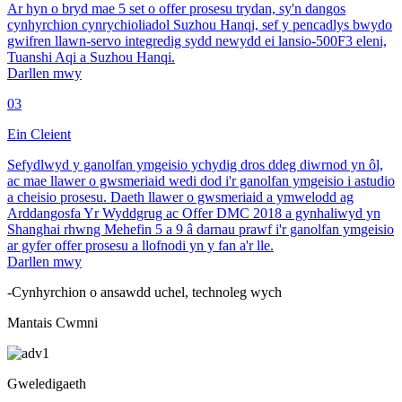
Ar hyn o bryd mae 5 set o offer prosesu trydan, sy'n dangos
cynhyrchion cynrychioliadol Suzhou Hanqi, sef y pencadlys bwydo
gwifren llawn-servo integredig sydd newydd ei lansio-500F3 eleni,
Tuanshi Aqi a Suzhou Hanqi.
Darllen mwy
03
Ein Cleient
Sefydlwyd y ganolfan ymgeisio ychydig dros ddeg diwrnod yn ôl,
ac mae llawer o gwsmeriaid wedi dod i'r ganolfan ymgeisio i astudio
a cheisio prosesu. Daeth llawer o gwsmeriaid a ymwelodd ag
Arddangosfa Yr Wyddgrug ac Offer DMC 2018 a gynhaliwyd yn
Shanghai rhwng Mehefin 5 a 9 â darnau prawf i'r ganolfan ymgeisio
ar gyfer offer prosesu a llofnodi yn y fan a'r lle.
Darllen mwy
-Cynhyrchion o ansawdd uchel, technoleg wych
Mantais Cwmni
Gweledigaeth