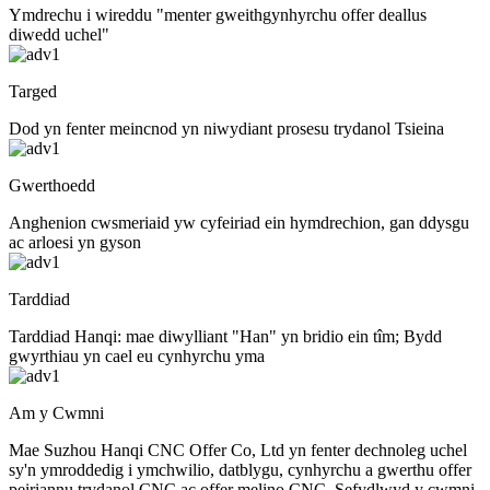
Ymdrechu i wireddu "menter gweithgynhyrchu offer deallus
diwedd uchel"
Targed
Dod yn fenter meincnod yn niwydiant prosesu trydanol Tsieina
Gwerthoedd
Anghenion cwsmeriaid yw cyfeiriad ein hymdrechion, gan ddysgu
ac arloesi yn gyson
Tarddiad
Tarddiad Hanqi: mae diwylliant "Han" yn bridio ein tîm; Bydd
gwyrthiau yn cael eu cynhyrchu yma
Am y Cwmni
Mae Suzhou Hanqi CNC Offer Co, Ltd yn fenter dechnoleg uchel
sy'n ymroddedig i ymchwilio, datblygu, cynhyrchu a gwerthu offer
peiriannu trydanol CNC ac offer melino CNC. Sefydlwyd y cwmni