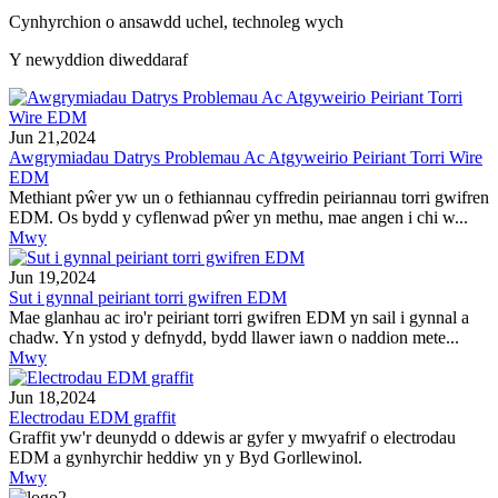
Cynhyrchion o ansawdd uchel, technoleg wych
Y newyddion diweddaraf
Jun 21,2024
Awgrymiadau Datrys Problemau Ac Atgyweirio Peiriant Torri Wire
EDM
Methiant pŵer yw un o fethiannau cyffredin peiriannau torri gwifren
EDM. Os bydd y cyflenwad pŵer yn methu, mae angen i chi w...
Mwy
Jun 19,2024
Sut i gynnal peiriant torri gwifren EDM
Mae glanhau ac iro'r peiriant torri gwifren EDM yn sail i gynnal a
chadw. Yn ystod y defnydd, bydd llawer iawn o naddion mete...
Mwy
Jun 18,2024
Electrodau EDM graffit
Graffit yw'r deunydd o ddewis ar gyfer y mwyafrif o electrodau
EDM a gynhyrchir heddiw yn y Byd Gorllewinol.
Mwy