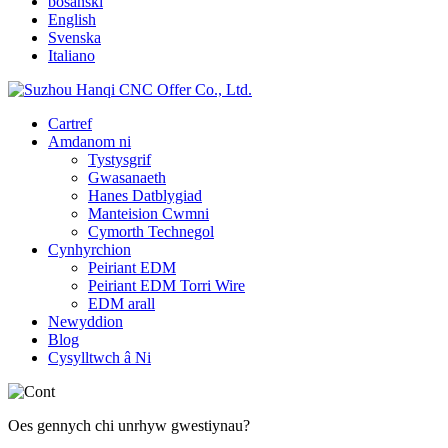
bosanski
English
Svenska
Italiano
Cartref
Amdanom ni
Tystysgrif
Gwasanaeth
Hanes Datblygiad
Manteision Cwmni
Cymorth Technegol
Cynhyrchion
Peiriant EDM
Peiriant EDM Torri Wire
EDM arall
Newyddion
Blog
Cysylltwch â Ni
Oes gennych chi unrhyw gwestiynau?