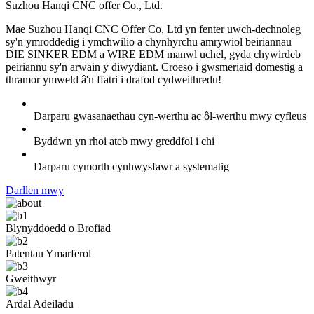
Suzhou Hanqi CNC offer Co., Ltd.
Mae Suzhou Hanqi CNC Offer Co, Ltd yn fenter uwch-dechnoleg
sy'n ymroddedig i ymchwilio a chynhyrchu amrywiol beiriannau
DIE SINKER EDM a WIRE EDM manwl uchel, gyda chywirdeb
peiriannu sy'n arwain y diwydiant. Croeso i gwsmeriaid domestig a
thramor ymweld â'n ffatri i drafod cydweithredu!
Darparu gwasanaethau cyn-werthu ac ôl-werthu mwy cyfleus
Byddwn yn rhoi ateb mwy greddfol i chi
Darparu cymorth cynhwysfawr a systematig
Darllen mwy
Blynyddoedd o Brofiad
Patentau Ymarferol
Gweithwyr
Ardal Adeiladu