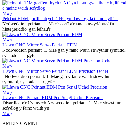
Mwy
Peiriant EDM gorffen drych CNC yn llawn gyda thanc hylif ...
Nodweddion peiriant. 1. Mae'r corff a'r tanc tanwydd wedi'u
hintegreiddio, gan leihau'r
Mwy
Llawn CNC Mirror Servo Peiriant EDM
Nodweddion peiriant. 1. Mae gan y fainc waith strwythur symudol,
sy'n addas ar gyfer
Mwy
Llawn CNC Mirror Servo Peiriant EDM Precision Uchel
. Nodweddion peiriant. 1. Mae gan y fainc waith strwythur
symudol, sy'n addas ar gyfer
Mwy
Llawn CNC Peiriant EDM Pen Sengl Uchel Precision
Disgrifiad o'r Cynnyrch Nodweddion peiriant. 1. Mae strwythur
sefydlog y fainc waith yn
Mwy
AM EIN CWMNI