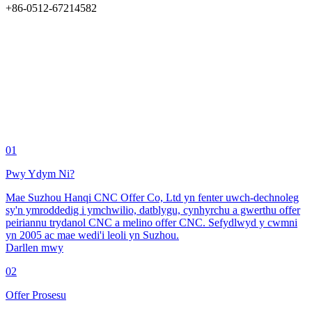
+86-0512-67214582
01
Pwy Ydym Ni?
Mae Suzhou Hanqi CNC Offer Co, Ltd yn fenter uwch-dechnoleg
sy'n ymroddedig i ymchwilio, datblygu, cynhyrchu a gwerthu offer
peiriannu trydanol CNC a melino offer CNC. Sefydlwyd y cwmni
yn 2005 ac mae wedi'i leoli yn Suzhou.
Darllen mwy
02
Offer Prosesu