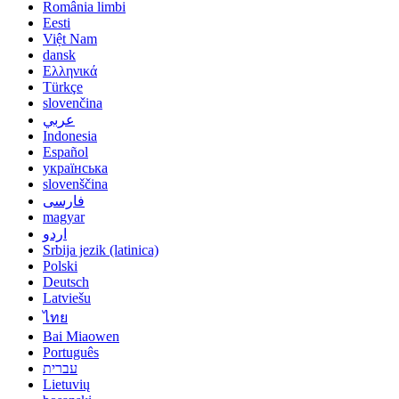
România limbi
Eesti
Việt Nam
dansk
Ελληνικά
Türkçe
slovenčina
عربي
Indonesia
Español
українська
slovenščina
فارسی
magyar
اردو
Srbija jezik (latinica)
Polski
Deutsch
Latviešu
ไทย
Bai Miaowen
Português
עברית
Lietuvių