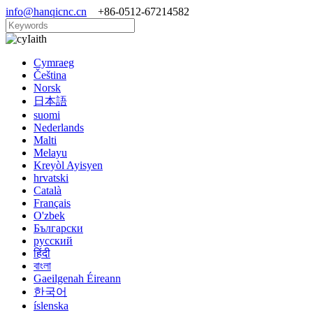
info@hanqicnc.cn
+86-0512-67214582
Iaith
Cymraeg
Čeština
Norsk
日本語
suomi
Nederlands
Malti
Melayu
Kreyòl Ayisyen
hrvatski
Català
Français
O'zbek
Български
русский
हिंदी
বাংলা
Gaeilgenah Éireann
한국어
íslenska