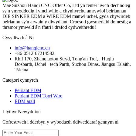
Mae Suzhou Hanqi CNC Offer Co, Ltd yn fenter uwch-dechnoleg
sy'n ymroddedig i ymchwilio a chynhyrchu amrywiol beiriannau
DIE SINKER EDM a WIRE EDM manwl uchel, gyda chywirdeb
peiriannu sy'n arwain y diwydiant. Croeso i gwsmeriaid domestig a
thramor ymweld â'n ffatri i drafod cydweithredu!
Cysylltwch â Ni
info@hanqicnc.cn
+86-0512-67214582
Rhif 170, Zhanqiaotou Stryd, Tong'an Tref, , Huqiu
Dosbarth, Uchel - tech Parth, Suzhou Dinas, Jiangsu Talaith,
Tsieina.
Categori cynnyrch
Peiriant EDM
Peiriant EDM Torri Wire
EDM arall
Llythyr Newyddion
Cofrestrwch i dderbyn y wybodaeth ddiweddaraf gennym ni