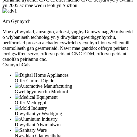
yn 2005 ac mae wedi'i leoli yn Suzhou.
Am Gynnyrch
Mae cyflwyniad, amsugno, arloesi, ynghyd â mwy nag 20 mlynedd
o wlybaniaeth technoleg yn y diwydiant gweithgynhyrchu,
perfformiad prosesu a chadw cywirdeb y cynhyrchion wedi ennill
canmoliaeth gan gwsmeriaid. Nawr mae ganddo: offeryn peiriant
torri gwifren servo, offeryn peiriant CNC EDM, offeryn peiriant
canolfan peiriannu cnc.
Cynnyrch
Cais
Offer Cartref Digidol
Gweithgynhyrchu Modurol
Offer Meddygol
Diwydiant yr Wyddgrug
Diwydiant Alwminiwm
Nwyddau Glanweithdra